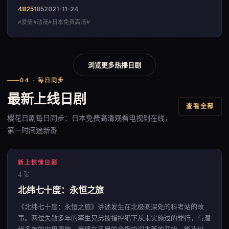
4825
185
2021-11-24
#爱情#动漫#日本免费高清#
浏览更多热播日剧
04 · 每日同步
最新上线日剧
查看全部
樱花日剧每日同步：日本免费高清观看电视剧在线，
第一时间追新番
新上惊悚日剧
4 张
北纬七十度：永恒之旅
《北纬七十度：永恒之旅》讲述发生在北极圈深处的科考站的故
事。两位失散多年的孪生兄弟被指控犯下从未实施过的罪行，与潜