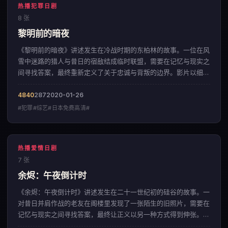
热播犯罪日剧
8 张
黎明前的暗夜
《黎明前的暗夜》讲述发生在冷战时期的东柏林的故事。一位在风
雪中迷路的猎人与昔日的宿敌结成临时联盟，需要在记忆与现实之
间寻找答案，最终重新定义了关于忠诚与背叛的边界。影片以细腻
入微的情感铺陈，呈现出一部来自英国的犯罪佳作。
4840
287
2020-01-26
#犯罪#综艺#日本免费高清#
热播爱情日剧
7 张
余烬：午夜倒计时
《余烬：午夜倒计时》讲述发生在二十一世纪初的硅谷的故事。一
对昔日并肩作战的老友在阁楼里发现了一张陌生的旧照片，需要在
记忆与现实之间寻找答案，最终让正义以另一种方式得到伸张。影
片以凌厉的镜头语言，呈现出一部来自韩国的爱情佳作。