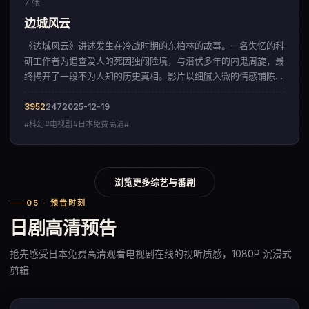
7 张
边城风云
《边城风云》讲述发生在冷战时期的东柏林的故事。一名失忆的科
研工作者为追查爱人的死因独闯险境，与潜伏多年的内鬼周旋，最
终揭开了一段不为人知的历史真相。影片以细腻入微的情感铺陈，
呈现出一部来自日本的科幻佳作。
3952
247
2025-12-19
#科幻#电视剧#日本免费高清#
浏览更多综艺与番剧
05 · 预告时刻
日剧高清预告
抢先感受日本免费高清观看电视剧在线的视听质感，1080P 沉浸式
剪辑