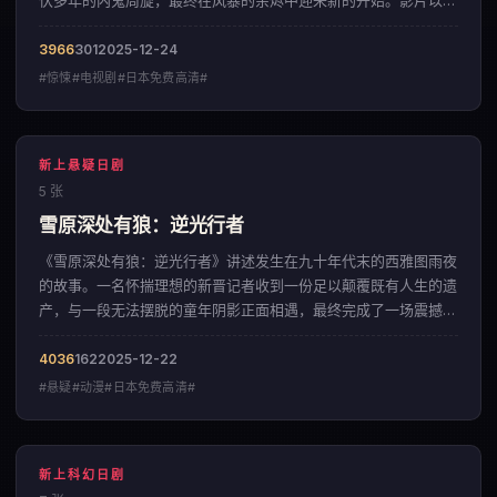
伏多年的内鬼周旋，最终在风暴的余烬中迎来新的开始。影片以凌
厉的镜头语言，呈现出一部来自英国的惊悚佳作。
3966
301
2025-12-24
#惊悚#电视剧#日本免费高清#
新上悬疑日剧
5 张
雪原深处有狼：逆光行者
《雪原深处有狼：逆光行者》讲述发生在九十年代末的西雅图雨夜
的故事。一名怀揣理想的新晋记者收到一份足以颠覆既有人生的遗
产，与一段无法摆脱的童年阴影正面相遇，最终完成了一场震撼人
心的自我救赎。影片以充满诗意的运镜方式，呈现出一部来自中国
香港的悬疑佳作。
4036
162
2025-12-22
#悬疑#动漫#日本免费高清#
新上科幻日剧