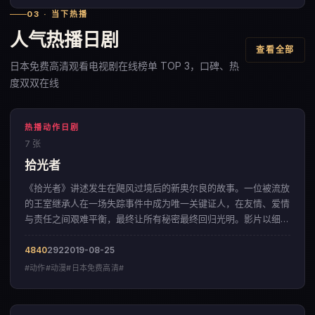
03 · 当下热播
人气热播日剧
查看全部
日本免费高清观看电视剧在线榜单 TOP 3，口碑、热
度双双在线
热播动作日剧
7 张
拾光者
《拾光者》讲述发生在飓风过境后的新奥尔良的故事。一位被流放
的王室继承人在一场失踪事件中成为唯一关键证人，在友情、爱情
与责任之间艰难平衡，最终让所有秘密最终回归光明。影片以细腻
入微的情感铺陈，呈现出一部来自日本的动作佳作。
4840
292
2019-08-25
#动作#动漫#日本免费高清#